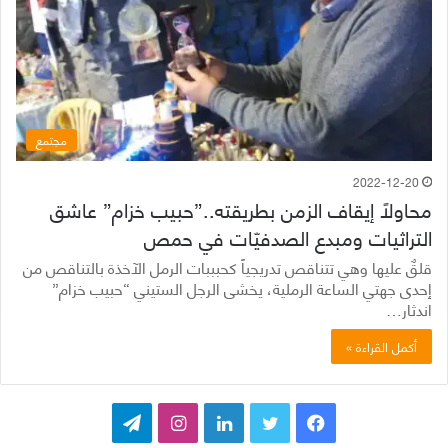
مجتمع
2022-12-20
محاولاً إيقاف الزمن بطريقته..”حبيب خزام” عاشق
التراثيات ومبدع الصدفيّات في حمص
قلقٌ عليها وهي تتناقص تدريجياً كحبببات الرمل الآخذة بالتناقص من
إحدى جهتي الساعة الرملية، يخشى الرجل الستيني “حبيب خزام”
اندثار…
أكمل القراءة »
ف
ت
ل
ا
ت