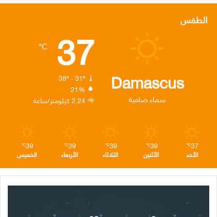
س
ي
ن
س
ل
الطقس
37
ب
ت
ك
ت
ق
℃
و
ر
د
ق
ر
ك
إ
ر
ا
Damascus
38º - 31º
21%
ن
ا
م
سماء صافية
2.24 كيلومتر/ساعة
م
39
39
39
39
37
℃
℃
℃
℃
℃
الأحد
الأثنين
الثلاثاء
الأربعاء
الخميس