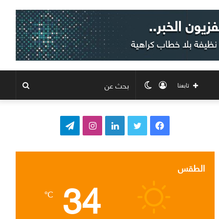
تسجيل
الوضع
بحث
تابعنا
الدخول
المظلم
عن
ف
ت
ل
ا
ت
ي
و
ي
ن
ي
س
ي
ن
س
ل
الطقس
34
ب
ت
ك
ت
ق
℃
و
ر
د
ق
ر