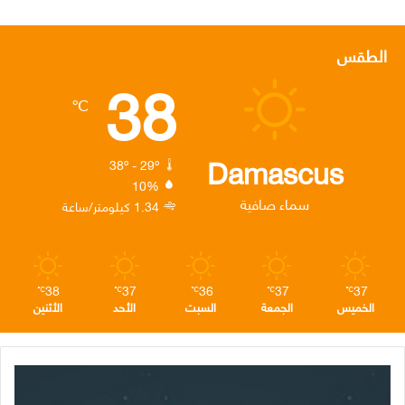
ي
و
ي
ن
ي
س
ي
ن
س
ل
الطقس
38
ب
ت
ك
ت
ق
℃
و
ر
د
ق
ر
ك
إ
ر
ا
Damascus
38º - 29º
10%
ن
ا
م
سماء صافية
1.34 كيلومتر/ساعة
م
38
37
36
37
37
℃
℃
℃
℃
℃
الخميس
الجمعة
السبت
الأحد
الأثنين