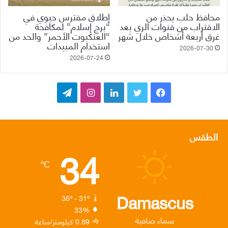
محافظ حلب يحذر من
إطلاق مفترس حيوي في
الاقتراب من قنوات الري بعد
“برج إسلام” لمكافحة
غرق أربعة أشخاص خلال شهر
“العنكبوت الأحمر” والحد من
استخدام المبيدات
2026-07-30
2026-07-24
ف
ت
ل
ا
ت
ي
و
ي
ن
ي
س
ي
ن
س
ل
الطقس
34
ب
ت
ك
ت
ق
℃
و
ر
د
ق
ر
ك
إ
ر
ا
Damascus
36º - 31º
33%
ن
ا
م
سماء صافية
0.89 كيلومتر/ساعة