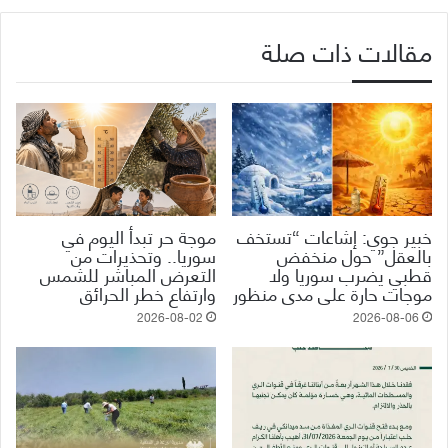
مقالات ذات صلة
خبير جوي: إشاعات “تستخف
موجة حر تبدأ اليوم في
بالعقل” حول منخفض
سوريا.. وتحذيرات من
قطبي يضرب سوريا ولا
التعرض المباشر للشمس
موجات حارة على مدى منظور
وارتفاع خطر الحرائق
2026-08-02
2026-08-06