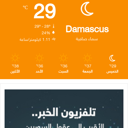
29
ب
ت
ك
ت
ق
℃
و
ر
د
ق
ر
ك
إ
ر
ا
Damascus
29º - 28º
24%
ن
ا
م
سماء صافية
1.11 كيلومتر/ساعة
م
38
36
36
37
29
℃
℃
℃
℃
℃
الخميس
الجمعة
السبت
الأحد
الأثنين