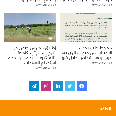
2026-08-02
2026-08-06
محافظ حلب يحذر من
إطلاق مفترس حيوي في
الاقتراب من قنوات الري بعد
“برج إسلام” لمكافحة
غرق أربعة أشخاص خلال شهر
“العنكبوت الأحمر” والحد من
استخدام المبيدات
2026-07-30
2026-07-24
ف
ت
ل
ا
ت
ي
و
ي
ن
ي
س
ي
ن
س
ل
الطقس