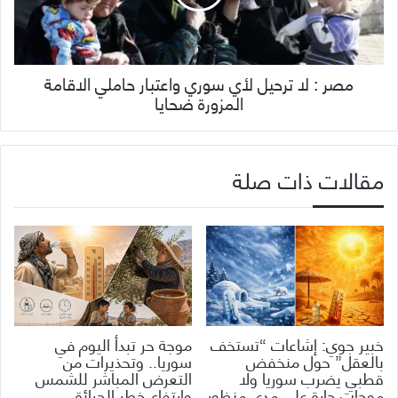
مصر : لا ترحيل لأي سوري واعتبار حاملي الاقامة
المزورة ضحايا
مقالات ذات صلة
خبير جوي: إشاعات “تستخف
موجة حر تبدأ اليوم في
بالعقل” حول منخفض
سوريا.. وتحذيرات من
قطبي يضرب سوريا ولا
التعرض المباشر للشمس
موجات حارة على مدى منظور
وارتفاع خطر الحرائق