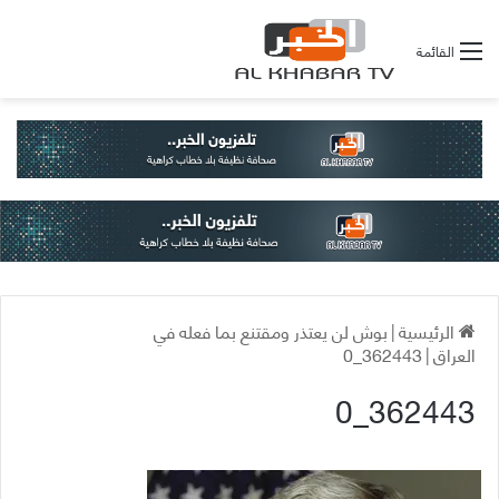
القائمة
الرئيسية
|
بوش لن يعتذر ومقتنع بما فعله في
العراق
|
362443_0
362443_0