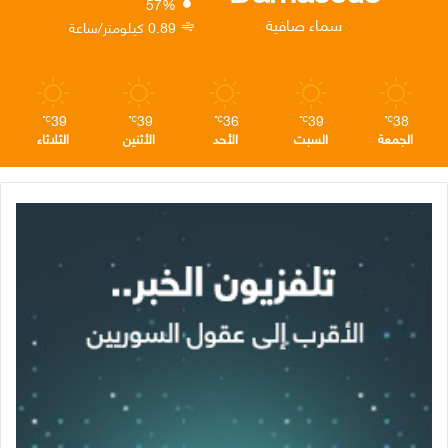
57%
ن
ا
م
سماء صافية
0.89 كيلومتر/ساعة
م
39
39
36
39
38
℃
℃
℃
℃
℃
الجمعة
السبت
الأحد
الأثنين
الثلاثاء