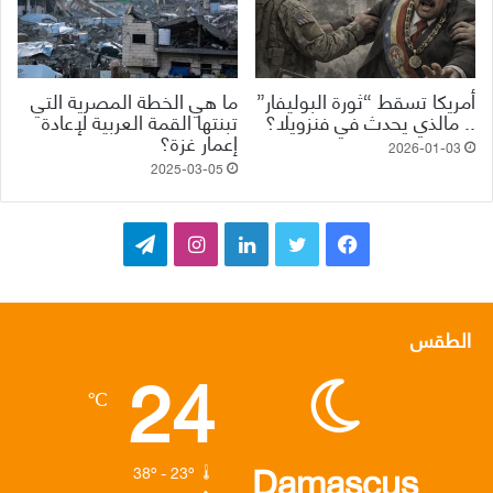
أمريكا تسقط “ثورة البوليفار”
ما هي الخطة المصرية التي
.. مالذي يحدث في فنزويلا؟
تبنتها القمة العربية لإعادة
إعمار غزة؟
2026-01-03
2025-03-05
ف
ت
ل
ا
ت
ي
و
ي
ن
ي
س
ي
ن
س
ل
الطقس
24
ب
ت
ك
ت
ق
℃
و
ر
د
ق
ر
ك
إ
ر
ا
Damascus
38º - 23º