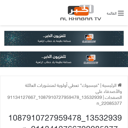
القائمة
الرئيسية
|
"فيسبوك" تعطي أولوية لمنشورات العائلة
والأصدقاء على
الصفحات
|
13532939_1087910727959478_91134127667
22085377_n
13532939_1087910727959478