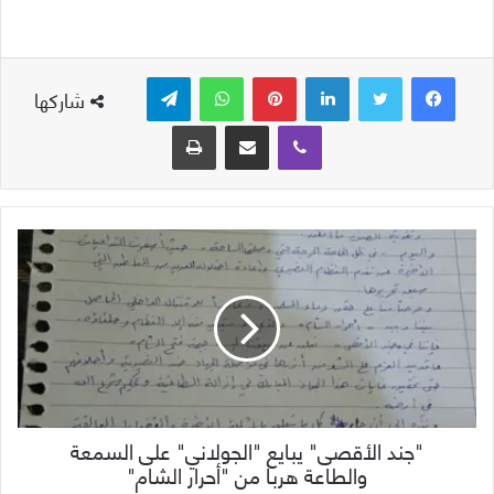
لينكدإن
بينتيريست
واتساب
تيلقرام
شاركها
ڤايبر
مشاركة عبر البريد
طباعة
"جند الأقصى" يبايع "الجولاني" على السمعة
والطاعة هربا من "أحرار الشام"