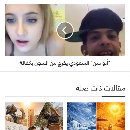
"أبو سن" السعودي يخرج من السجن بكفالة
مقالات ذات صلة