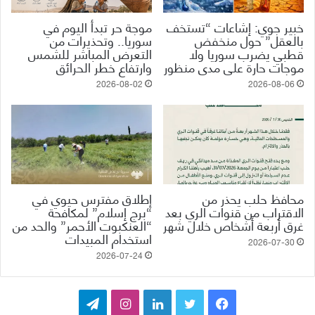
خبير جوي: إشاعات “تستخف
موجة حر تبدأ اليوم في
بالعقل” حول منخفض
سوريا.. وتحذيرات من
قطبي يضرب سوريا ولا
التعرض المباشر للشمس
موجات حارة على مدى منظور
وارتفاع خطر الحرائق
2026-08-02
2026-08-06
محافظ حلب يحذر من
إطلاق مفترس حيوي في
الاقتراب من قنوات الري بعد
“برج إسلام” لمكافحة
غرق أربعة أشخاص خلال شهر
“العنكبوت الأحمر” والحد من
استخدام المبيدات
2026-07-30
2026-07-24
ف
ت
ل
ا
ت