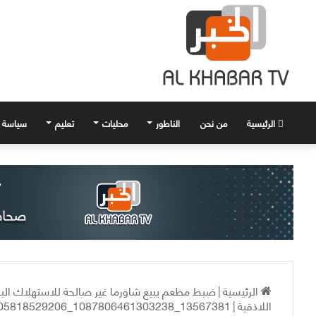
الرئيسية
من نحن
الناطور
محليات
تعليم
سياسة
الرئيسية
|
ضبط مطعم يبيع شاورما غير صالحة للاستهلاك ال
اللاذقية
|
13567381_1087806461303238_1062883505818529206_n