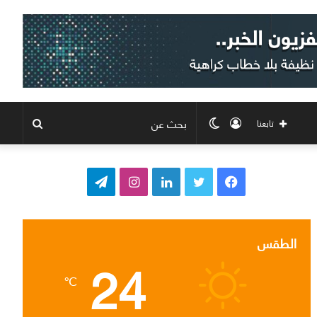
تسجيل
الوضع
بحث
تابعنا
الدخول
المظلم
عن
ف
ت
ل
ا
ت
ي
و
ي
ن
ي
س
ي
ن
س
ل
الطقس
24
ب
ت
ك
ت
ق
℃
و
ر
د
ق
ر