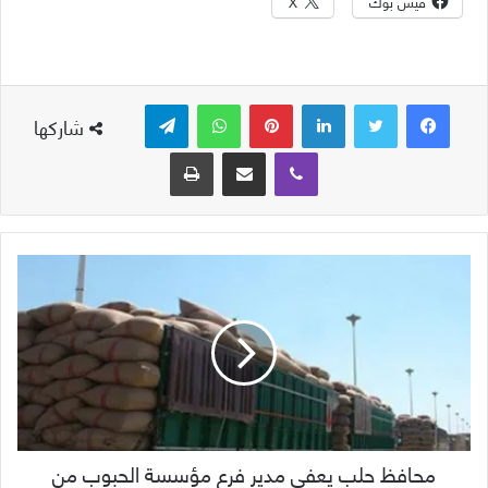
فيس بوك
X
لينكدإن
بينتيريست
واتساب
تيلقرام
شاركها
ڤايبر
مشاركة عبر البريد
طباعة
محافظ حلب يعفي مدير فرع مؤسسة الحبوب من