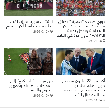
دوري ضيعة “بعمرة ” يحقق
ناشئات سوريا يحرزن لقب
ما عجزت عنه اتحادات الكرة
بطولة غرب آسيا لكرة القدم
المتعاقبة ويدخل تقنية
2026-07-27
الـ”VAR” لأول مرة في البلاد
2026-08-06
أكثر من 23 مليون شخص
من قوارب “الفايكنغ” إلى
حول العالم يطالبون
المدرجات.. هالاند وجمهور
باستبعاد ميسي والأرجنتين
النروج والهوية
من المونديال للأبد
2026-07-07
2026-07-24