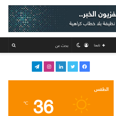
تسجيل
الوضع
بحث
تابعنا
الدخول
المظلم
عن
ف
ت
ل
ا
ت
ي
و
ي
ن
ي
س
ي
ن
س
ل
الطقس
36
ب
ت
ك
ت
ق
℃
و
ر
د
ق
ر