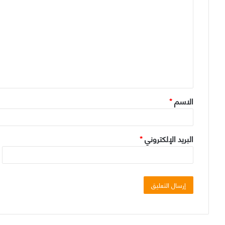
ل
ت
ع
ل
ي
ق
الاسم
*
*
البريد الإلكتروني
*