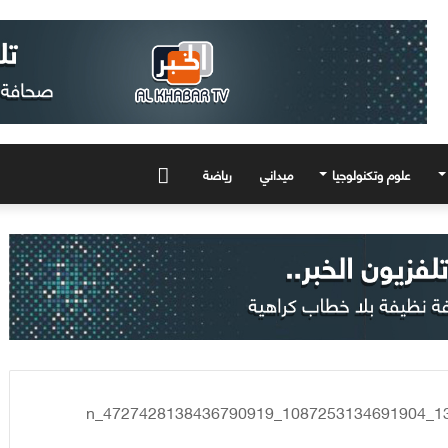
علوم وتكنولوجيا
ميداني
رياضة
المزيد
13528825_