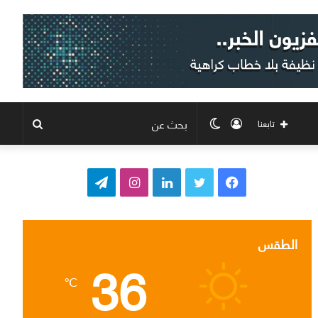
تسجيل
الوضع
بحث
تابعنا
الدخول
المظلم
عن
ف
ت
ل
ا
ت
ي
و
ي
ن
ي
س
ي
ن
س
ل
الطقس
36
ب
ت
ك
ت
ق
℃
و
ر
د
ق
ر