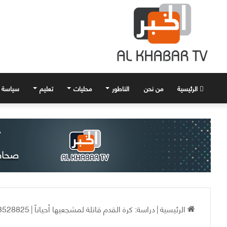
الرئيسية
من نحن
الناطور
محليات
تعليم
سياسة
الرئيسية
|
دراسة: كرة القدم قاتلة لمشجعيها أحياناً
|
1087253134691904_4727428138436790919_n