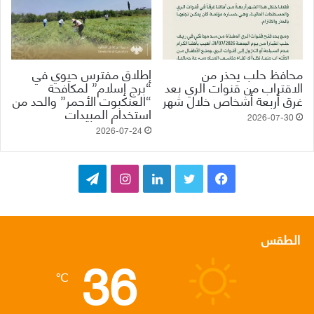
محافظ حلب يحذر من
إطلاق مفترس حيوي في
الاقتراب من قنوات الري بعد
“برج إسلام” لمكافحة
غرق أربعة أشخاص خلال شهر
“العنكبوت الأحمر” والحد من
استخدام المبيدات
2026-07-30
2026-07-24
ف
ت
ل
ا
ت
ي
و
ي
ن
ي
س
ي
ن
س
ل
الطقس
36
ب
ت
ك
ت
ق
℃
و
ر
د
ق
ر