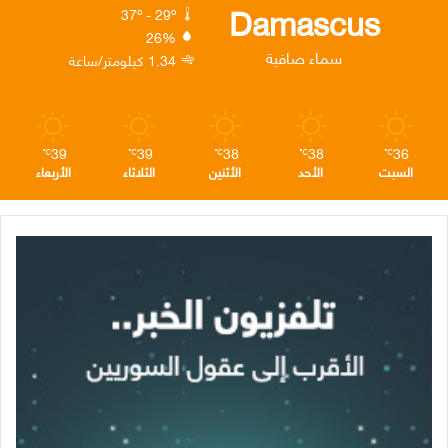
ك
إ
ر
ا
Damascus
37º - 29º
26%
ن
ا
م
سماء صافية
1.34 كيلومتر/ساعة
م
39
39
38
38
36
℃
℃
℃
℃
℃
السبت
الأحد
الأثنين
الثلاثاء
الأربعاء