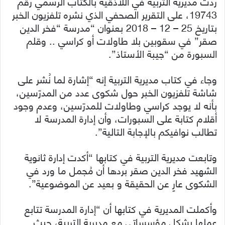
ردّت مديرية التربية في اللاذقية بالكتاب الرسمي رقم
19743، على التقرير الصحفي الذي نشره تلفزيون الخبر
بتاريخ 25 – 12 – 2018 بعنوان “مدرسة “فخر الدين
صقر” في سقوبين بلا طاولات أو كراسي .. وقلم
السبورة من “جيبة الأستاذ”.
وجاء في كتاب مديرية التربية إنه “إشارة لما نُشر على
شاشة تلفزيون الخبر حول شكوى عدد من المدرّسين،
بأنه لا يوجد كراسي وطاولات للمدرّسين، وعدم وجود
أقلام كتابة على السبورات، وأن إدارة المدرسة لا
تطالب نوافيكم بالإجابة التالية”.
وتابعت مديرية التربية في كتابها “أكدت إدارة ثانوية
الشهيد فخر الدين صقر بردها أن مُجمل ما ورد في
الشكوى عارٍ عن الحقيقة و بعيد عن الموضوعية”.
وأكملت المديرية في كتابها أن “إدارة المدرسة تتابع
عملها بشكل مؤسساتي مع مديرية التربية، حيث