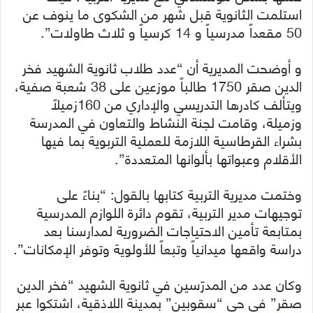
استلمت الثانوية قبل شهر من الشكوى ما ينوف عن
50 مقعداً مدرسياً و 14 كرسياً و ثلاث طاولات”.
و أوضحت المديرية أن “عدد طلاب ثانوية الشهيد فخر
الدين صقر 1750 طالباً موزعين على 38 شعبة صفية،
ويتألف كادرها التدريسي والإداري من 160زميلاً
وزميلة، وقامت لجنة النشاط والتعاون في المدرسة
بشراء القرطاسية اللازمة للعملية التربوية بما فيها
الأقلام وعبواتها بألوانها المتعددة”.
وختمت مديرية التربية كتابها بالقول: “بناءً على
توجيهات مدير التربية، تقوم دائرة اللوازم المدرسية
بمتابعة تأمين الاحتياجات الضرورية لمدارسنا بعد
دراسة واقعها ميدانياً وتبعاً للأولوية وتوفر الإمكانات”.
وكان عدد من المدرّسين في ثانوية الشهيد “فخر الدين
صقر” في حي “سقوبين” بمدينة اللاذقية، اشتكوا عبر