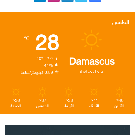
ي
و
ي
ن
ي
س
ي
ن
س
ل
الطقس
28
ب
ت
ك
ت
ق
℃
و
ر
د
ق
ر
ك
إ
ر
ا
Damascus
40º - 27º
44%
ن
ا
م
سماء صافية
0.89 كيلومتر/ساعة
م
36
37
38
41
40
℃
℃
℃
℃
℃
الأثنين
الثلاثاء
الأربعاء
الخميس
الجمعة