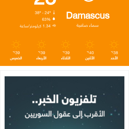
ك
إ
ر
ا
Damascus
38º - 24º
63%
ن
ا
م
سماء صافية
1.34 كيلومتر/ساعة
م
39
39
39
40
38
℃
℃
℃
℃
℃
الأحد
الأثنين
الثلاثاء
الأربعاء
الخميس