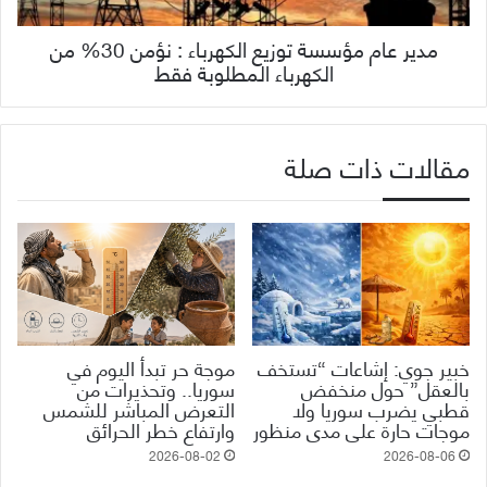
مدير عام مؤسسة توزيع الكهرباء : نؤمن 30% من
الكهرباء المطلوبة فقط
مقالات ذات صلة
خبير جوي: إشاعات “تستخف
موجة حر تبدأ اليوم في
بالعقل” حول منخفض
سوريا.. وتحذيرات من
قطبي يضرب سوريا ولا
التعرض المباشر للشمس
موجات حارة على مدى منظور
وارتفاع خطر الحرائق
2026-08-02
2026-08-06