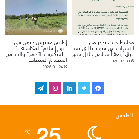
محافظ حلب يحذر من
إطلاق مفترس حيوي في
الاقتراب من قنوات الري بعد
“برج إسلام” لمكافحة
غرق أربعة أشخاص خلال شهر
“العنكبوت الأحمر” والحد من
استخدام المبيدات
2026-07-30
2026-07-24
ف
ت
ل
ا
ت
ي
و
ي
ن
ي
س
ي
ن
س
ل
الطقس
25
ب
ت
ك
ت
ق
℃
و
ر
د
ق
ر