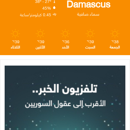
Damascus
38º - 27º
45%
ن
ا
م
سماء صافية
0.45 كيلومتر/ساعة
م
39
39
36
39
38
℃
℃
℃
℃
℃
الجمعة
السبت
الأحد
الأثنين
الثلاثاء