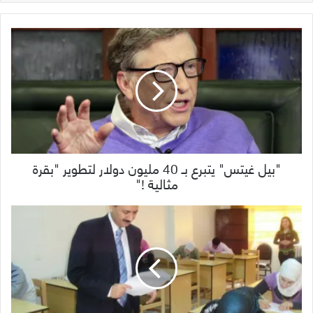
"بيل غيتس" يتبرع بـ 40 مليون دولار لتطوير "بقرة
مثالية !"