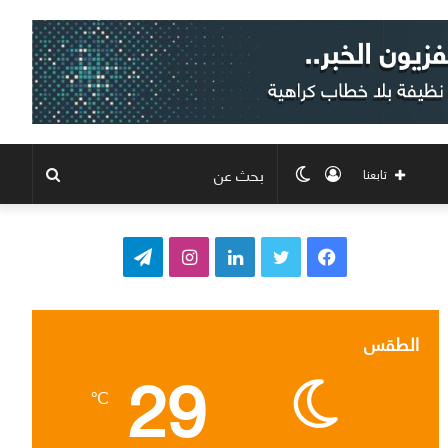
تسجيل
الوضع
بحث
تابعنا
الدخول
المظلم
عن
ف
ت
ل
ا
ت
ي
و
ي
ن
ي
س
ي
ن
س
ل
الطقس
29
ب
ت
ك
ت
ق
℃
و
ر
د
ق
ر