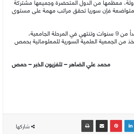
ف النجار أن “نادي الروبوت الآلي ينافس 62 دولة، معظمها من الدول المتحضرة وجميعها مشتركة
 المتواضعة فإن سوريا تحقق مراتب مهمة على مستوى
يذكر أن نادي الروبوت الآلي يضم 4 فئات عمرية، تبدأ من 9 سنوات وتنتهي في المرحلة الجامعية،
 من الجمعية العلمية السورية للمعلوماتية بحمص
محمد علي الضاهر – تلفزيون الخبر – حمص
لينكدإن
بينتيريست
مشاركة عبر البريد
طباعة
شاركها