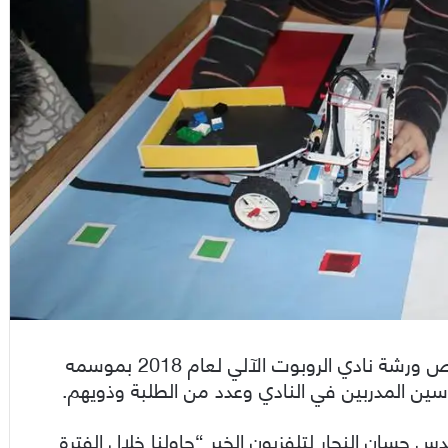
افتتحت الجمعية العلمية السورية للمعلوماتية بحمص ورشة نادي الروبوت الآلي لعام 2018 بموسمه
ين المدربين في النادي وعدد من الطلبة وذويهم.
حسان النجار لتلفزيون الخبر “حاولنا خلال الفترة