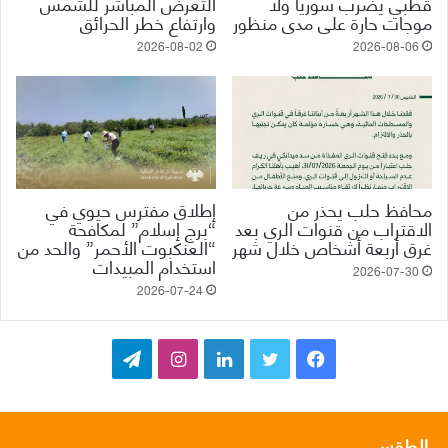
قطبي يضرب سوريا ولا
التعرض المباشر للشمس
موجات حارة على مدى منظور
وارتفاع خطر الحرائق
2026-08-02
2026-08-06
محافظ حلب يحذر من
إطلاق مفترس حيوي في
الاقتراب من قنوات الري بعد
“برج إسلام” لمكافحة
غرق أربعة أشخاص خلال شهر
“العنكبوت الأحمر” والحد من
استخدام المبيدات
2026-07-30
2026-07-24
ف
ت
ل
ا
ت
ي
و
ي
ن
ي
س
ي
ن
س
ل
الطقس