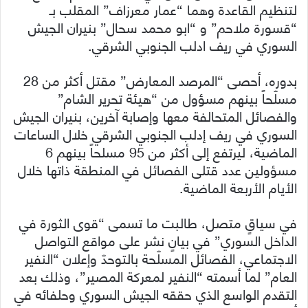
لتنظيم القاعدة وهما “عمار معرزاف” المقلب بـ
“قسورة ملاحم” و “ابو محمد سحال” بنيران الجيش
السوري في ريف ادلب الجنوبي الشرقي.
بدوره، أحصى “المرصد المعارض” مقتل أكثر من 28
مسلّحاً بينهم مسؤول من “هيئة تحرير الشام”
والفصائل المتحالفة معها وإصابة آخرين، بنيران الجيش
السوري في ريف إدلب الجنوبي الشرقي خلال الساعات
الماضية، ليرتفع إلى أكثر من 95 مسلحاً بينهم 6
مسؤولين عدد قتلى الفصائل في المنطقة ذاتها خلال
الأيام الأربعة الماضية.
في سياقٍ متصل، طالبت ما تسمى “قوى الثورة في
الداخل السوري” في بيانٍ نشر على مواقع التواصل
الاجتماعي، الفصائل المسلّحة بالتوحدّ وإعلان “النفير
العام” لما أسمته “النفير لمعركة المصير”، وذلك بعد
التقدم الواسع الذي حققه الجيش السوري وحلفائه في