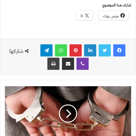
شارك هذا الموضوع:
فيس بوك
X
لينكدإن
بينتيريست
واتساب
تيلقرام
شاركها
ڤايبر
مشاركة عبر البريد
طباعة