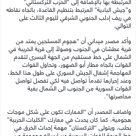
المرتبطة بها بالإضافة إلى “الحزب التركستاني”
و”جيش البادية” المرتبط بتنظيم القاعدة، باتجاه نقاطه
في ريف إدلب الجنوبي الشرقي لليوم الثالث على
التوالي.
وأكد مصدر ميداني أن “هجوم المسلحين يمتد من
قرية عطشان في الجنوب وصولاً إلى قرية الخريبة في
الشمال على خط مستقيم من الجهة اليسرى لتقدم
القوات باتجاه مطار أبو الضهور، وتحاول القوات
المهاجمة إشغال الجيش السوري على طول هذا الخط،
وعند إحرازها تقدماً تواصل فيه لكي تفصل تواصل
القوات السورية من الجنوب الى الشمال بغية
محاصرتها”.
واضاف المصدر أن “المعارك تكون على شكل موجات
هجومية، كما كان يحدث في معارك “الكليات الحربية”
بحلب، ويتولى “التركستان” مهمة إحداث الخرق في
خط الجبهة للقوات السورية عبر إرساله مجموعة من