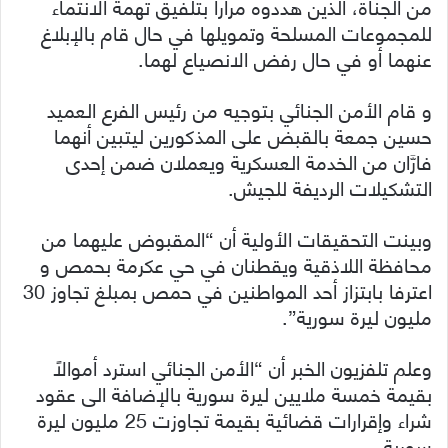
من الجناة، الذين هددوه مراراً بتلفيق تهمة الانتماء
للمجموعات المسلحة وتمويلها في حال قام بالإبلاغ
عنهما أو في حال رفض الانصياع لهما.
و قام الأمن الجنائي بتوجيه من رئيس الفرع العميد
حسين جمعة بالقبض على المذكورين ليتبين أنهما
فارَّان من الخدمة العسكرية ويعملان ضمن إحدى
التشكيلات الرديفة للجيش.
وبينت التحقيقات الأولية أن “المقبوض عليهما من
محافظة اللاذقية ويقطنان في حي عكرمة بحمص و
اعترفا بابتزاز أحد المواطنين في حمص بمبلغ تجاوز 30
مليون ليرة سورية”.
وعلم تلفزيون الخبر أن “الأمن الجنائي استرد أموالاً
بقيمة خمسة ملايين ليرة سورية بالإضافة الى عقود
شراء وإقرارات قضائية بقيمة تجاوزت 25 مليون ليرة
سورية.