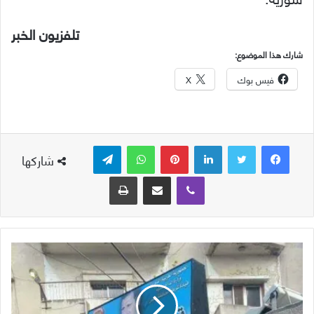
تلفزيون الخبر
شارك هذا الموضوع:
فيس بوك
X
لينكدإن
بينتيريست
واتساب
تيلقرام
شاركها
ڤايبر
مشاركة عبر البريد
طباعة