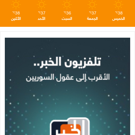
38
37
36
37
38
℃
℃
℃
℃
℃
الخميس
الجمعة
السبت
الأحد
الأثنين