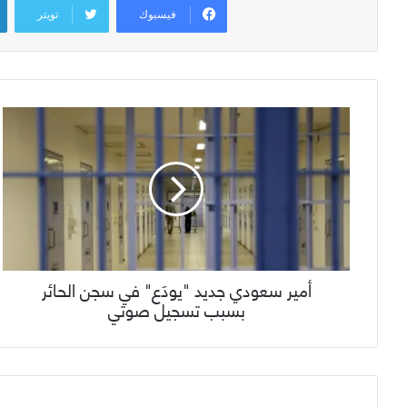
فيسبوك
تويتر
أمير سعودي جديد "يودَع" في سجن الحائر
بسبب تسجيل صوتي