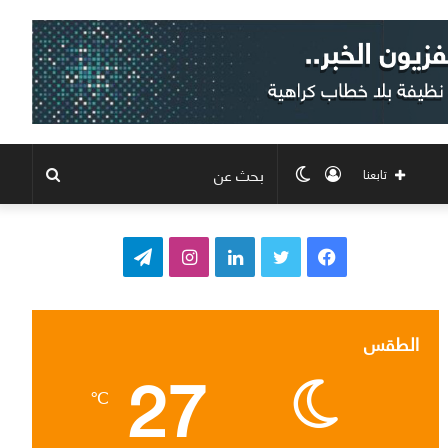
تسجيل
الوضع
بحث
تابعنا
الدخول
المظلم
عن
ف
ت
ل
ا
ت
ي
و
ي
ن
ي
س
ي
ن
س
ل
الطقس
27
ب
ت
ك
ت
ق
℃
و
ر
د
ق
ر