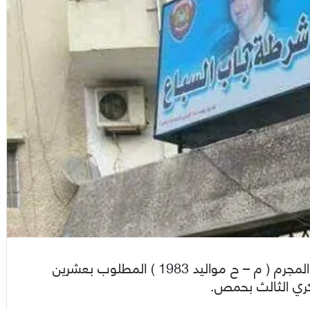
ألقى عناصر شرطة قسم باب السباع، القبض على المجرم ( م – ح مواليد 1983 ) المطلوب بعشرين
كري الثالث بحمص.