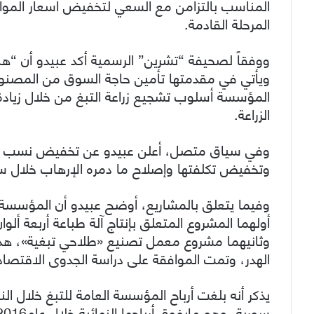
المناسب بالتزامن مع السعي لتخفيض أسعار الموا
المرحلة القادمة.
ووفقاً لصحيفة “تشرين” الرسمية أكد عبيدو أن “
ويأتي في مقدمتها تأمين حاجة السوق من المصنوعا
المؤسسة أسلوب تشجيع زراعة التبغ من خلال زيادة
الزراعة.
وفي سياق متصل، أعلن عبيدو عن تخفيض نسب الهدر 
وتخفيض تكلفتها وإصلاح ما دمره الإرهاب خلال 
أولهما المشروع المتعلق بإنتاج آلة طباعة أربعة ألو
وثانيهما مشروع معمل تصنيع «طلاحي تبغية»، هدفه 
الهدر، وتمت الموافقة على دراسة الجدوى الاقتصادي
يذكر أنه بلغت أرباح المؤسسة العامة للتبغ خلال ال
سورية، وهو مايفوق أرباحها النهائية خلال عام2016 البالغة 8.6 مليارات ليرة.