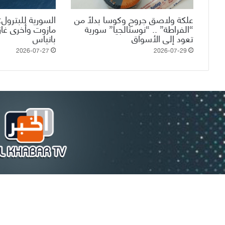
علكة ولاصق جروح وكوسا بدلاً من
السورية للبترول
“الفراطة” .. “نوستالجيا” سورية
مازوت وأخرى غا
تعود إلى الأسواق
بانياس
2026-07-27
2026-07-29