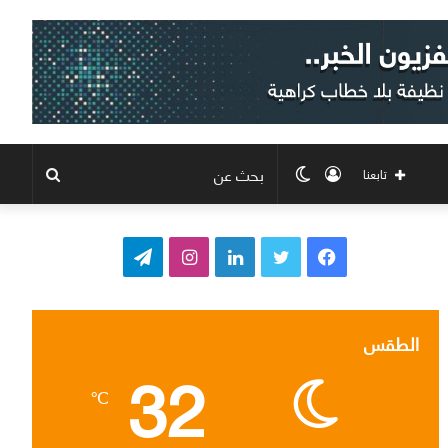
تسجيل
الوضع
بحث
تابعنا
الدخول
المظلم
عن
ف
ت
ل
ا
ت
ي
و
ي
ن
ي
س
ي
ن
س
ل
الطقس
32
ب
ت
ك
ت
ق
℃
و
ر
د
ق
ر