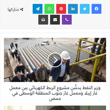
لينكدإن
بينتيريست
واتساب
تيلقرام
شاركها
ڤايبر
مشاركة عبر البريد
طباعة
وزير النفط يدشِّن مشروع الربط الكهربائي بين معمل
غاز إيبلا ومعمل غاز جنوب المنطقة الوسطى في
حمص