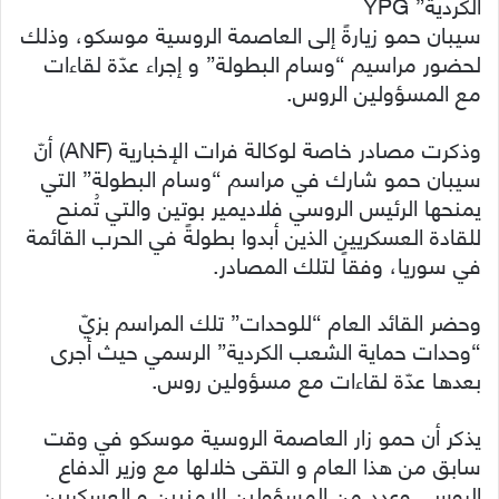
الكردية” YPG
سيبان حمو زيارةً إلى العاصمة الروسية موسكو، وذلك
لحضور مراسيم “وسام البطولة” و إجراء عدّة لقاءات
مع المسؤولين الروس.
وذكرت مصادر خاصة لوكالة فرات الإخبارية (ANF) أنّ
سيبان حمو شارك في مراسم “وسام البطولة” التي
يمنحها الرئيس الروسي فلاديمير بوتين والتي تُمنح
للقادة العسكريين الذين أبدوا بطولةً في الحرب القائمة
في سوريا، وفقاً لتلك المصادر.
وحضر القائد العام “للوحدات” تلك المراسم بزيّ
“وحدات حماية الشعب الكردية” الرسمي حيث أجرى
بعدها عدّة لقاءات مع مسؤولين روس.
يذكر أن حمو زار العاصمة الروسية موسكو في وقت
سابق من هذا العام و التقى خلالها مع وزير الدفاع
الروسي وعدد من المسؤولين الامنيين و العسكريين.