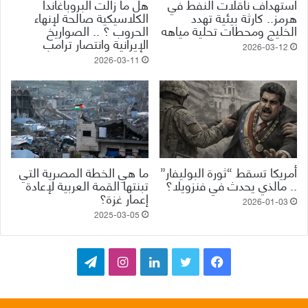
استهداف ناقلات النفط في
هل ما زالت البروباغاندا
هرمز.. كارثة بيئية تهدد
الكلاسيكية صالحة لإنهاء
الخليج ومحطات تحلية مياهه
الحروب ؟ .. الصواريخ
الإيرانية وانتصار ترامب
2026-03-12
2026-03-11
أمريكا تسقط “ثورة البوليفار”
ما هي الخطة المصرية التي
.. مالذي يحدث في فنزويلا؟
تبنتها القمة العربية لإعادة
إعمار غزة؟
2026-01-03
2025-03-05
ف
ت
ل
ا
ت
ي
و
ي
ن
ي