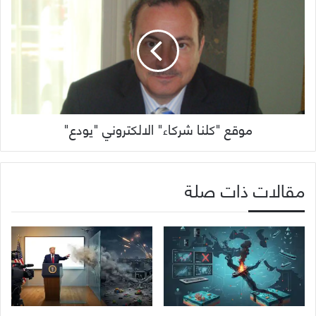
موقع "كلنا شركاء" الالكتروني "يودع"
مقالات ذات صلة