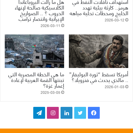
استهداف ناقلات النفط في
هل ما زالت البروباغاندا
هرمز.. كارثة بيئية تهدد
الكلاسيكية صالحة لإنهاء
الخليج ومحطات تحلية مياهه
الحروب ؟ .. الصواريخ
الإيرانية وانتصار ترامب
2026-03-12
2026-03-11
أمريكا تسقط “ثورة البوليفار”
ما هي الخطة المصرية التي
.. مالذي يحدث في فنزويلا؟
تبنتها القمة العربية لإعادة
إعمار غزة؟
2026-01-03
2025-03-05
ف
ت
ل
ا
ت
ي
و
ي
ن
ي