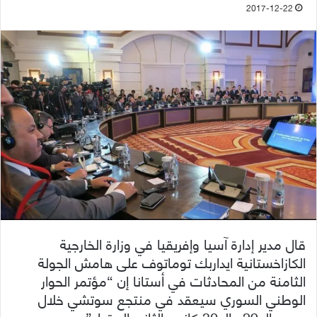
2017-12-22
قال مدير إدارة آسيا وإفريقيا في وزارة الخارجية
الكازاخستانية ايداربك توماتوف على هامش الجولة
الثامنة من المحادثات في أستانا إن “مؤتمر الحوار
الوطني السوري سيعقد في منتجع سوتشي خلال
يومي الـ 29 والـ 30 كانون الثاني المقبل”.