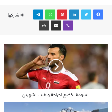
لينكدإن
بينتيريست
واتساب
تيلقرام
شاركها
ڤايبر
مشاركة عبر البريد
طباعة
السومة يخضع لجراحة ويغيب لشهرين