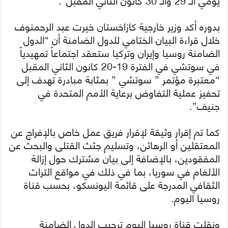
بدوره أكد وزير خارجية كازاخستان خيرت عبد الرحمنوف
خلال قراءة البيان الختامي للدول الضامنة أن “الدول
الضامنة روسيا وإيران وتركيا ستعقد اجتماعاً تمهيدياً
في سوتشي في الفترة 19-20 كانون الثاني المقبل
“معتبرة مؤتمر ” سوتشي ” بمثابة مبادرة تهدف إلى
تحفيز عملية التفاوض برعاية الأمم المتحدة في
جنيف”.
كما تم إقرار وثيقة لإقرار فريق عمل خاص بالإفراج عن
المعتقلين أو الرهائن، وتسليم جثث القتلى والبحث عن
المفقودين، بالإضافة إلى بيان مشترك حول إزالة
الألغام في سوريا، بما في ذلك في مواقع التراث
الثقافي المدرجة على قائمة اليونسكو، بحسب قناة
روسيا اليوم.
ونقلت قناة روسيا اليوم ترحيب الدول الضامنة