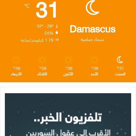
31
℃
و
ر
د
ق
ر
ك
إ
ر
ا
Damascus
32º - 29º
24%
ن
ا
م
سماء صافية
1.79 كيلومتر/ساعة
م
39
39
38
38
31
℃
℃
℃
℃
℃
السبت
الأحد
الأثنين
الثلاثاء
الأربعاء