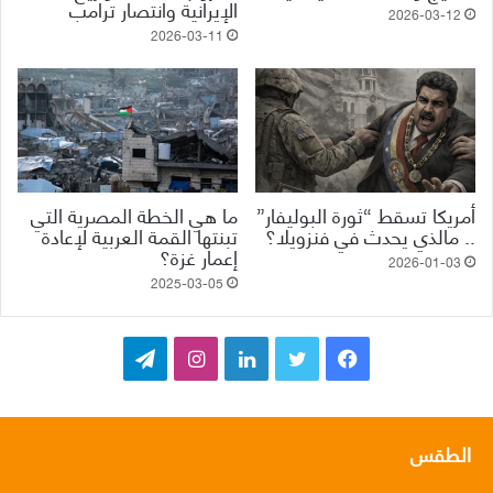
الإيرانية وانتصار ترامب
2026-03-12
2026-03-11
أمريكا تسقط “ثورة البوليفار”
ما هي الخطة المصرية التي
.. مالذي يحدث في فنزويلا؟
تبنتها القمة العربية لإعادة
إعمار غزة؟
2026-01-03
2025-03-05
ف
ت
ل
ا
ت
ي
و
ي
ن
ي
س
ي
ن
س
ل
الطقس
ب
ت
ك
ت
ق