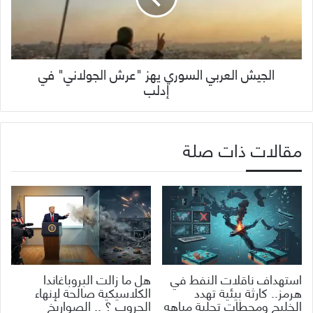
الجيش العربي السوري يهز "عرش الجولاني" في
إدلب
مقالات ذات صلة
استهداف ناقلات النفط في
هل ما زالت البروباغاندا
هرمز.. كارثة بيئية تهدد
الكلاسيكية صالحة لإنهاء
الخليج ومحطات تحلية مياهه
الحروب ؟ .. الصواريخ