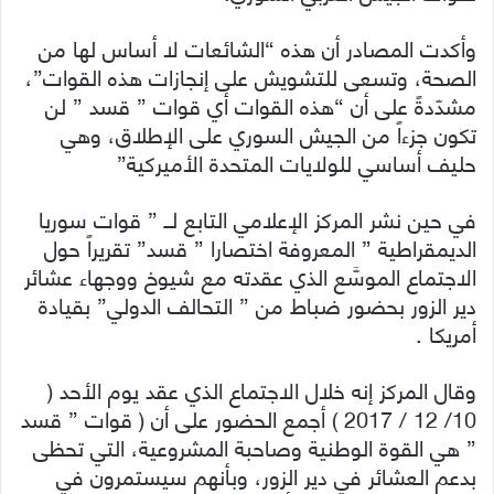
وأكدت المصادر أن هذه “الشائعات لا أساس لها من
الصحة، وتسعى للتشويش على إنجازات هذه القوات”،
مشدّدةً على أن “هذه القوات أي قوات ” قسد ” لن
تكون جزءاً من الجيش السوري على الإطلاق، وهي
حليف أساسي للولايات المتحدة الأميركية”
في حين نشر المركز الإعلامي التابع لــ ” قوات سوريا
الديمقراطية ” المعروفة اختصارا ” قسد” تقريراً حول
الاجتماع الموسَّع الذي عقدته مع شيوخ ووجهاء عشائر
دير الزور بحضور ضباط من ” التحالف الدولي” بقيادة
أمريكا .
وقال المركز إنه خلال الاجتماع الذي عقد يوم الأحد (
10/ 12 / 2017 ) أجمع الحضور على أن ( قوات ” قسد
” هي القوة الوطنية وصاحبة المشروعية، التي تحظى
بدعم العشائر في دير الزور، وبأنهم سيستمرون في