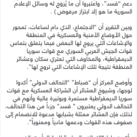
دعم “قسد”، واعتبروا أن ما يُرَوَج له وسائل الإعلام
السورية ما هو إلا ابتزاز مرفوض ) .
وبين التقرير أن “الاجتماع، الذي دام لساعات، تمحور
حول الأوضاع الأمنية والعسكرية في المنطقة
والإشاعات التي يروج لها البعض فيما يتعلق بتماس
قوات الجيش العربي السوري مع قوات سوريا
الديمقراطية، والمخاوف التي تعتري سكان وعشائر
المنطقة نتيجة تلك الإشاعات التي تروج لها”.
وأوضح المركز أن “ضباط” “التحالف الدولي” أكدوا
لوجهاء وشيوخ العشائر أن الشراكة العسكرية مع قوات
سوريا الديمقراطية مستمرة وبوتيرة عالية وأنهم في
التحالف الدولي يعتبرون ” قسد” جزءاً من هذا التحالف،
لذلك فإن العشائر ممثلة بشبابها مدعوة للانضمام إلى
صفوف هذه القوات ودعمها مادياً ومعنوياً”.
وأكد ضباط “التحالف الدولي” للعشائر أن تحالفهم مع