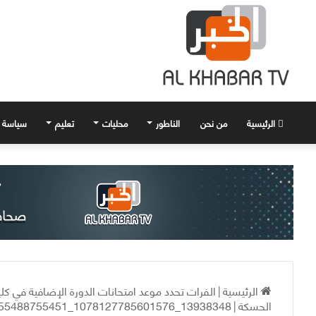
الرئيسية
من نحن
الناطور
محليات
تعليم
سياسة
الرئيسية
|
الفرات تحدد موعد امتحانات الدورة الإضافية في كل
الحسكة
|
13938348_1078127785601576_5426497855488755451_n