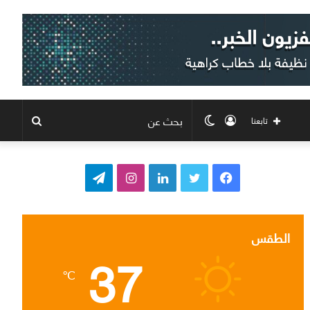
تسجيل
الوضع
بحث
تابعنا
الدخول
المظلم
عن
ف
ت
ل
ا
ت
ي
و
ي
ن
ي
س
ي
ن
س
ل
الطقس
37
ب
ت
ك
ت
ق
℃
و
ر
د
ق
ر