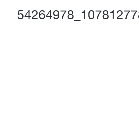
13938348_1078127785601576_54264978