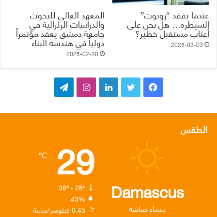
عندما يفقد “روبوت”
المعهد العالي للبحوث
السيطرة… هل نحن على
والدراسات الزلزالية في
أعتاب مستقبل خطير؟
جامعة دمشق يعقد مؤتمراً
دولياً في هندسة البناء
2025-03-03
2025-02-20
ف
ت
ل
ا
ت
ي
و
ي
ن
ي
س
ي
ن
س
ل
الطقس
29
ب
ت
ك
ت
ق
℃
و
ر
د
ق
ر
ك
إ
ر
ا
Damascus
38º - 28º
43%
ن
ا
م
سماء صافية
0.45 كيلومتر/ساعة