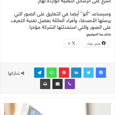
وسيساعد “ألو” أيضا في التعليق على الصور التي
يرسلها الأصدقاء وأفراد العائلة بفضل تقنية التعرف
على الصور والتي استحدثتها الشركة مؤخرا.
شارك هذا الموضوع:
فيس بوك
X
لينكدإن
بينتيريست
واتساب
تيلقرام
شاركها
ڤايبر
مشاركة عبر البريد
طباعة