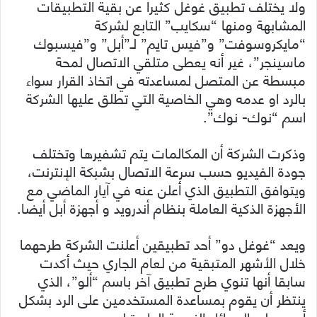
ولا يختلف تطبيق غوغل كثيرا عن بقية التطبيقات
المشابهة ومنها “سكايب” التابع لشركة
“مايكروسوفت” و”فيس تايم” لـ”أبل” و”فيسبوك
ماسينجر”، غير أنه يعطى متلقي الاتصال لمحة
مبسطة عن المتصل لمساعدته في اتخاذ القرار سواء
بالرد او عدمه وهي الخاصية التي تطلق عليها الشرك
ة
اسم “نوك- نوك”.
وذكرت الشركة أن المكالمات يتم تشفيرها وتختلف
جودة الفيديو حسب سرعة الاتصال بشبكة الإنترنت،
ويتوافق التطبيق الذي أعلن عنه في آيار الماضي مع
الأجهزة الذكية العاملة بنظام أندرويد و أجهزة أبل أيضا.
ويعد “غوغل دو” أحد تطبيقين أعلنت الشركة طرحهما
خلال الأشهر المتبقية من لعام الجاري حيث أكدت
سابقا أنها تنوي طرح تطبيق آخر باسم “ألو”، الذي
ينتظر أن يقوم بمساعدة المستخدمين على الرد بشكل
أسرع على الرسائل النصية الواردة لهم.