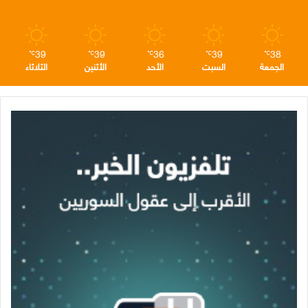
م
39
39
36
39
38
℃
℃
℃
℃
℃
الجمعة
السبت
الأحد
الأثنين
الثلاثاء