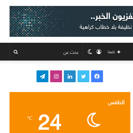
تسجيل
الوضع
بحث
تابعنا
الدخول
المظلم
عن
ف
ت
ل
ا
ت
ي
و
ي
ن
ي
س
ي
ن
س
ل
الطقس
24
ب
ت
ك
ت
ق
℃
و
ر
د
ق
ر