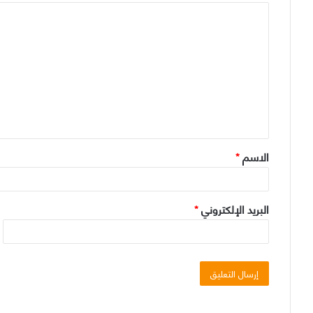
ا
ل
ت
ع
ل
ي
ق
الاسم
*
*
البريد الإلكتروني
*