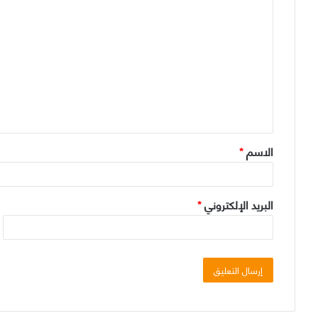
ا
ل
ت
ع
ل
ي
ق
الاسم
*
*
البريد الإلكتروني
*