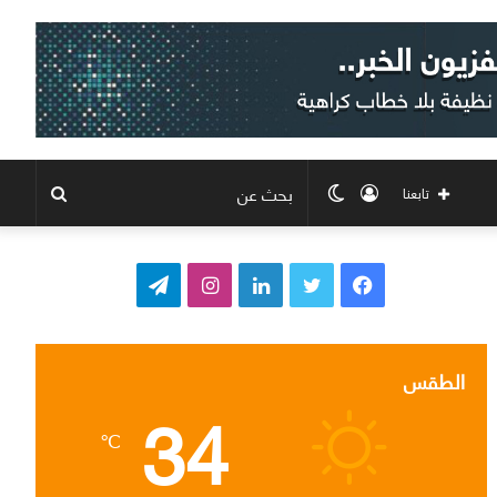
تسجيل
الوضع
بحث
تابعنا
الدخول
المظلم
عن
ف
ت
ل
ا
ت
ي
و
ي
ن
ي
س
ي
ن
س
ل
الطقس
34
ب
ت
ك
ت
ق
℃
و
ر
د
ق
ر