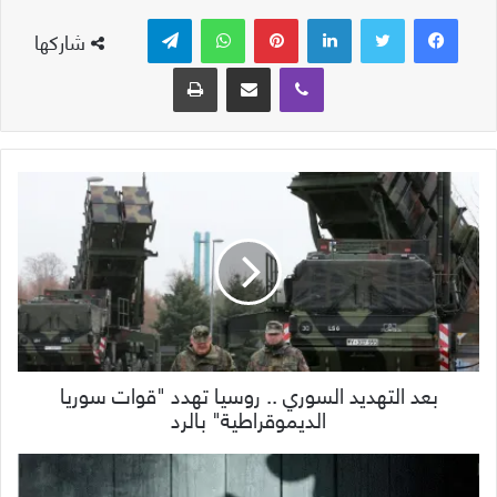
لينكدإن
بينتيريست
واتساب
تيلقرام
شاركها
ڤايبر
مشاركة عبر البريد
طباعة
بعد التهديد السوري .. روسيا تهدد "قوات سوريا
الديموقراطية" بالرد