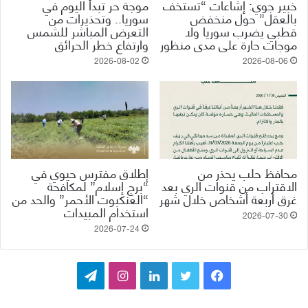
خبير جوي: إشاعات “تستخف
موجة حر تبدأ اليوم في
بالعقل” حول منخفض
سوريا.. وتحذيرات من
قطبي يضرب سوريا ولا
التعرض المباشر للشمس
موجات حارة على مدى منظور
وارتفاع خطر الحرائق
2026-08-02
2026-08-06
محافظ حلب يحذر من
إطلاق مفترس حيوي في
الاقتراب من قنوات الري بعد
“برج إسلام” لمكافحة
غرق أربعة أشخاص خلال شهر
“العنكبوت الأحمر” والحد من
استخدام المبيدات
2026-07-30
2026-07-24
ف
ت
ل
ا
ت
ي
و
ي
ن
ي