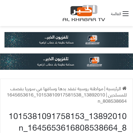
القائمة
الرئيسية
|
مواطنة روسية تفقد يدها وساقها في سوريا بقصف
للمسلحين
|
13892010_10153810917581538_1645653616
808538664_n
13892010_1015381091758153
8_1645653616808538664_n