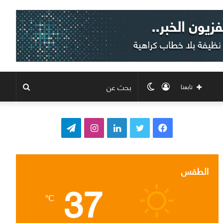
تسجيل
الوضع
بحث
تابعنا
الدخول
المظلم
عن
ف
ت
ل
ا
ت
ي
و
ي
ن
ي
س
ي
ن
س
ل
الطقس
37
ب
ت
ك
ت
ق
℃
و
ر
د
ق
ر