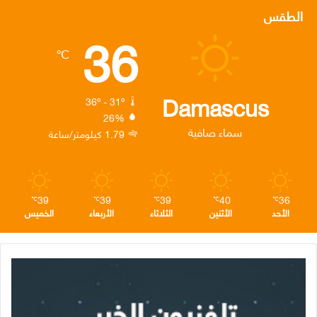
س
ي
ن
س
ل
الطقس
36
ب
ت
ك
ت
ق
℃
و
ر
د
ق
ر
ك
إ
ر
ا
Damascus
36º - 31º
26%
ن
ا
م
سماء صافية
1.79 كيلومتر/ساعة
م
39
39
39
40
36
℃
℃
℃
℃
℃
الأحد
الأثنين
الثلاثاء
الأربعاء
الخميس