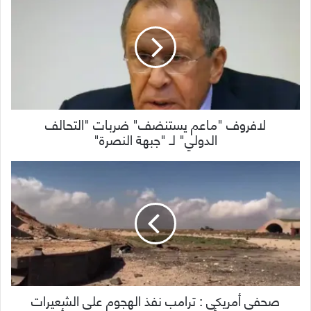
لافروف "ماعم يستنضف" ضربات "التحالف
الدولي" لـ "جبهة النصرة"
صحفي أمريكي : ترامب نفذ الهجوم على الشعيرات