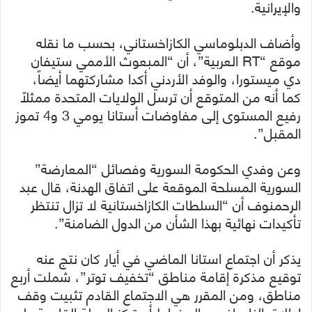
والإيرانية.
وأضاف الدبلوماسي الكازاخستاني، بحسب ما نقله
موقع “RT العربية”، أن “المبعوث الأممي ستيفان
دي ميستورا، والوفد الأردني أكدا مشاركتهما أيضاً،
كما أنه من المتوقع أن ترسل الولايات المتحدة ممثلاً
رفيع المستوى إلى مفاوضات أستانا يومي 3 و4 تموز
المقبل”.
وعن وفدي الحكومة السورية وفصائل “المعارضة”
السورية المسلحة الموقعة على اتفاق الهدنة، قال عبد
الرحمنوف أن “السلطات الكازاخستانية لا تزال تنتظر
تأكيدات نهائية بهذا الشأن من الدول الضامنة”.
يذكر أن اجتماع استانا الماضي في أيار كان نتج عنه
توقيع مذكرة إقامة مناطق “تخفيف توتر”، شملت أربع
مناطق، ومن المقرر هي الاجتماع القادم تثبيت وقف
إطلاق النار، إذ من المخطط أن تركز الجولة القادمة على