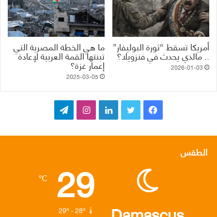
أمريكا تسقط “ثورة البوليفار”
ما هي الخطة المصرية التي
.. مالذي يحدث في فنزويلا؟
تبنتها القمة العربية لإعادة
إعمار غزة؟
2026-01-03
2025-03-05
ف
ت
ل
ا
ت
ي
و
ي
ن
ي
س
ي
ن
س
ل
الطقس
29
ب
ت
ك
ت
ق
℃
و
ر
د
ق
ر
ك
إ
ر
ا
Damascus
29º - 28º