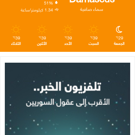
51%
ن
ا
م
سماء صافية
1.34 كيلومتر/ساعة
م
39
39
39
39
29
℃
℃
℃
℃
℃
الجمعة
السبت
الأحد
الأثنين
الثلاثاء