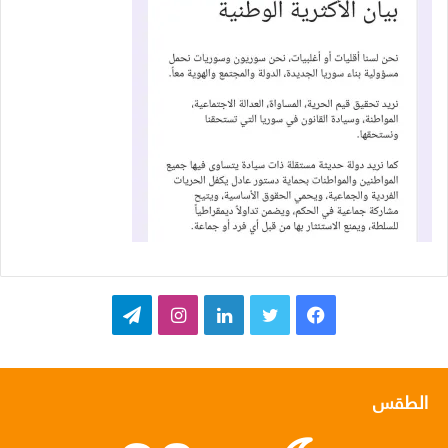
ف
ت
ل
ا
ت
ي
و
ي
ن
ي
س
ي
ن
س
ل
الطقس
ب
ت
ك
ت
ق