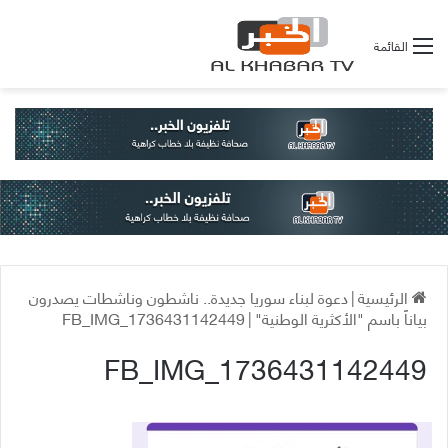
القائمة
الرئيسية
|
دعوة لبناء سوريا جديدة.. ناشطون وناشطات يصدرون
بياناً باسم "الأكثرية الوطنية"
|
FB_IMG_1736431142449
FB_IMG_1736431142449