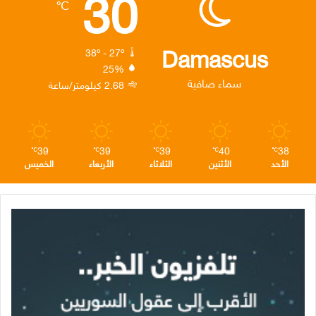
30
℃
و
ر
د
ق
ر
ك
إ
ر
ا
Damascus
38º - 27º
25%
ن
ا
م
سماء صافية
2.68 كيلومتر/ساعة
م
39
39
39
40
38
℃
℃
℃
℃
℃
الأحد
الأثنين
الثلاثاء
الأربعاء
الخميس