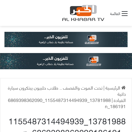
القائمة
الرئيسية
|
تحت الموت والقصف .. طلاب حلبيون يبتكرون سيارة
ذاتية
القيادة
|
13781988_1155487314494939_6869398362090
186191_n
13781988_1155487314494939