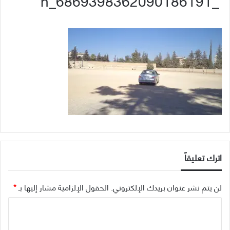
_6869398362090186191_n
اترك تعليقاً
لن يتم نشر عنوان بريدك الإلكتروني.
الحقول الإلزامية مشار إليها بـ
*
ا
ل