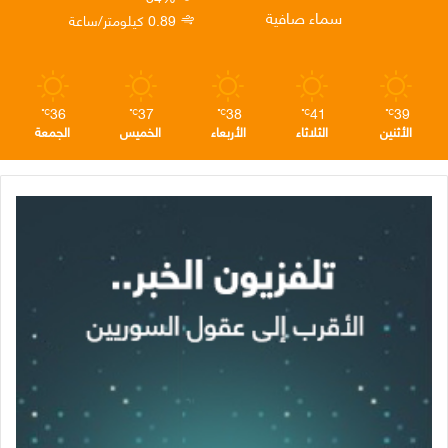
ن
ا
م
سماء صافية
0.89 كيلومتر/ساعة
م
36
37
38
41
39
℃
℃
℃
℃
℃
الأثنين
الثلاثاء
الأربعاء
الخميس
الجمعة