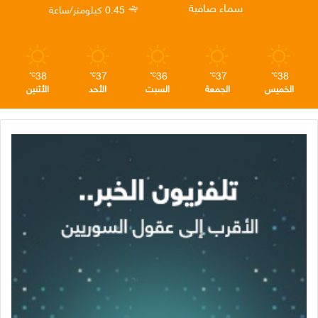
سماء صافية
0.45 كيلومتر/ساعة
م
38
37
36
37
38
℃
℃
℃
℃
℃
الخميس
الجمعة
السبت
الأحد
الأثنين