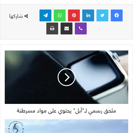
لينكدإن
بينتيريست
واتساب
تيلقرام
شاركها
ڤايبر
مشاركة عبر البريد
طباعة
ملحق رسمي لـ"آبل" يحتوي على مواد مسرطنة