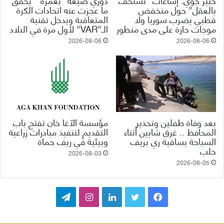
بالعقل” حول منخفض
ما عجزت عنه اتحادات الكرة
قطبي يضرب سوريا ولا
المتعاقبة ويدخل تقنية
موجات حارة على مدى منظور
الـ”VAR” لأول مرة في البلاد
2026-08-06
2026-08-06
بعد وفاة طفلين وتحذير
مؤسسة الآغا خان تفتح باب
المحافظ .. غرق شابين أثناء
التقديم لتنفيذ مبادرات زراعية
السباحة بساقية ري بريف
وبيئية في ريف حماة
حلب
2026-08-03
2026-08-05
ف
ت
ل
ا
ت
ي
و
ي
ن
ي