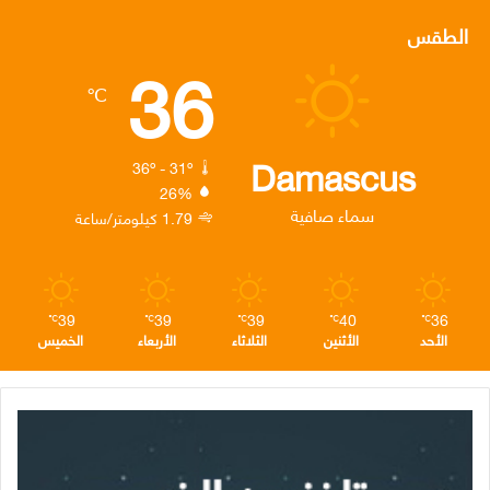
س
ي
ن
س
ل
الطقس
36
ب
ت
ك
ت
ق
℃
و
ر
د
ق
ر
ك
إ
ر
ا
Damascus
36º - 31º
26%
ن
ا
م
سماء صافية
1.79 كيلومتر/ساعة
م
39
39
39
40
36
℃
℃
℃
℃
℃
الأحد
الأثنين
الثلاثاء
الأربعاء
الخميس