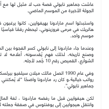
عاشت جماهير نابولي قصة حب لا مثيل لها مع أسط
الجولة الأخيرة من الموسم الماضي.
واستبدلوا اسم مارادونا بهيغوايين، كانوا يرغبو
موسم واحد.
وعندما جاء مارادونا إلى نابولي كسر الفجوة بين ا
وصنع تاريخه، لذلك فهم يُقدسونه، أعلامه لا 
الشوارع، القميص رقم 10 جُمد لأجله.
وفي عام 1990 اتصل مالك ميلان سيلفيو 
رواتب خيالية،و كان رد مارادونا واضحًا “لا يُمكنني 
جماهير نابولي”.
لكن هيغوايين قبل ما رفضه مارادونا ، لغة الما
وانتقل هيجوايين إلى يوفنتوس في صفقة جعلته ثال