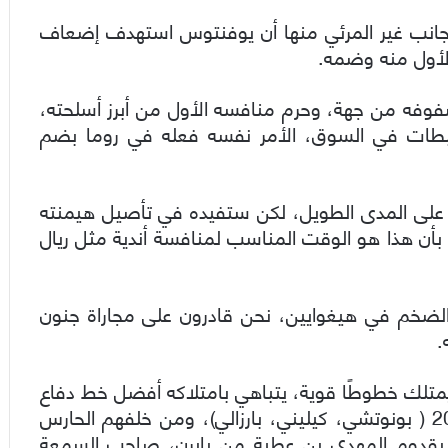
جانب غير المرئي منها أن يوفنتوس استهدف إضعاف
الأول منه وضمه.
فه من جهة، وحرم منافسه الأول من أبرز أسلحته،
طات في السوق، الأمر نفسه فعله في روما بضم
 على المدى الطويل، لكن ستفيده في تأصيل هيمنته
 بأن هذا هو الوقت المناسب لمنافسة أندية مثل ريال
لضخم في هيغوايين، نحن قادرون على مجاراة جنون
.
 يمتلك خطوطًا قوية، يتباهي بامتلاكه أفضل خط دفاع
في العالم، الثلاثي الذي أبهر الجميع في يورو 2016 ( بونوتشي، كيليني، بارزالي)، ومن خلفهم الحارس
 بقدوم المهدي بن عطية من بايرن، صاحب السمعة