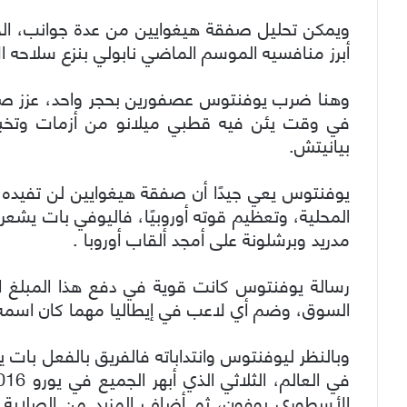
ويمكن تحليل صفقة هيغوايين من عدة جوانب، ال
أبرز منافسيه الموسم الماضي نابولي بنزع سلاحه 
وهنا ضرب يوفنتوس عصفورين بحجر واحد، عزز صفو
في وقت يئن فيه قطبي ميلانو من أزمات وتخب
بيانيتش.
يوفنتوس يعي جيدًا أن صفقة هيغوايين لن تفيده
المحلية، وتعظيم قوته أوروبيًا، فاليوفي بات يشعر
مدريد وبرشلونة على أمجد ألقاب أوروبا .
رسالة يوفنتوس كانت قوية في دفع هذا المبلغ ا
السوق، وضم أي لاعب في إيطاليا مهما كان اسمه
وبالنظر ليوفنتوس وانتداباته فالفريق بالفعل بات
الأسطوري بوفون، ثم أضاف المزيد من الصلابة