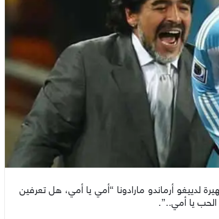
يرة لدييغو أرماندو مارادونا “أمي يا أمي، هل تعرفين
لحب يا أمي..”.