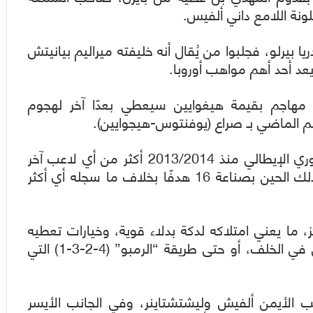
ونة اللامع داني ألفيس.
يرلو، فجلبوا من يُقال أنه خليفته ميراليم بيانيتش
يعد أحد أهم مواهب أوروبا.
مهاجم بقيمة هيغوايين سيعطي بعدًا آخر لهجوم
م الماضي بـ صراع (يوفنتوس-هيجوايين).
بالنظر لأرقام اللاعب فقد سجل 71 هدفًا في الدوري الإيطالي منذ 2013/2014 أكثر من أي لاعب آخر
في نفس الفترة، وقد اشترك في 87 هدفًا منذ ذلك الحين بصناعة 16 هدفًا بخلاف ما سجله أي أكثر
 ما يعني امتلاكه لدكة بدلاء قوية، وخيارات تعطيه
مرونة تكتيكية أكبر، إن فضل أليغري اللعب بثلاثي في الخلف، أو حتى طريقة “الرمبو” (4-2-3-1) التي
نب الأيمن ألفيش وليشتشتاينر، وفي الجانب الأيسر