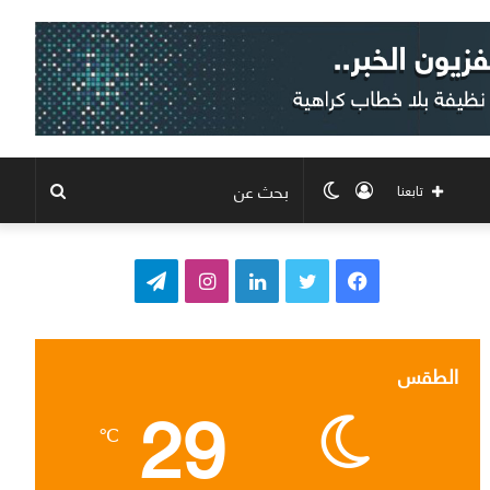
تسجيل
الوضع
بحث
تابعنا
الدخول
المظلم
عن
ف
ت
ل
ا
ت
ي
و
ي
ن
ي
س
ي
ن
س
ل
الطقس
29
ب
ت
ك
ت
ق
℃
و
ر
د
ق
ر