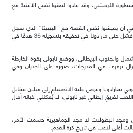
ورة الأرجنتين، وقد عادوا ليغنوا نفس الأغنية مع
ن في أن يعيشوا نفس القصة مع “البيبيتا” الذي سجل
هاتريك في مرمى فروزينوني، ليحطم رقمًا قياسيًا فشل حتى مارادونا في تحقيقه بتسجيله 36 هدفًا في
لشمال والجنوب الإيطالي، ووضع نابولي بقوة الخارطة
تزال ترفرف في المدرجات، صوره على الجدران وفي
بيرلسكوني بمارادونا وعرض عليه الانضمام إلى ميلان مقابل
اللعب لفريقٍ إيطالي غير نابولي، لا يُمكنني خيانة آمال
ل ومجد البطولات لا مجد الجماهيرية حسمت الأمر،
ث أغلى لاعب في تاريخ كرة القدم.