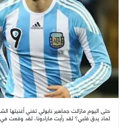
حتى اليوم مازالت جماهير نابولي تغني أغنيتها الشه
لماذ يدق قلبي؟ لقد رأيت مارادونا، لقد وقعت في ا