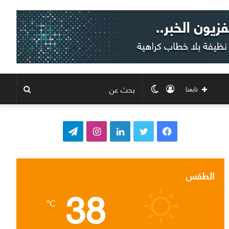
تسجيل
الوضع
بحث
تابعنا
الدخول
المظلم
عن
ف
ت
ل
ا
ت
ي
و
ي
ن
ي
س
ي
ن
س
ل
الطقس
38
ب
ت
ك
ت
ق
℃
و
ر
د
ق
ر