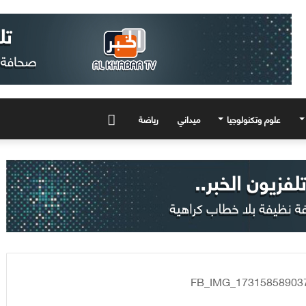
علوم وتكنولوجيا
ميداني
رياضة
المزيد
FB_IMG_17315858903