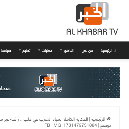
الرئيسية
من نحن
الناطور
محليات
تعليم
سياسة
الرئيسية
|
الحكاية الكاملة لمياه الشرب في حلب .. رائحة غ
توضح
|
FB_IMG_1731479751884