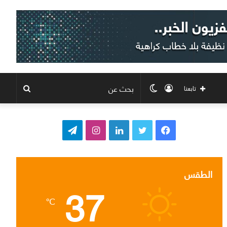
تسجيل
الوضع
بحث
تابعنا
الدخول
المظلم
عن
ف
ت
ل
ا
ت
ي
و
ي
ن
ي
س
ي
ن
س
ل
الطقس
37
ب
ت
ك
ت
ق
℃
و
ر
د
ق
ر