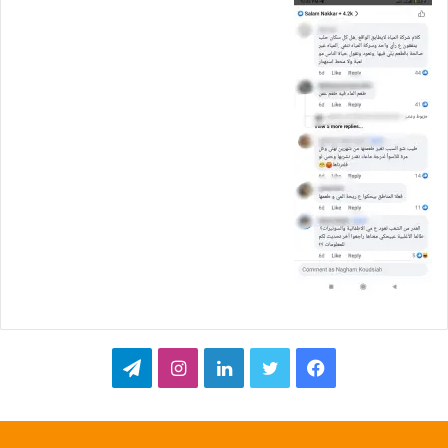
ف
ت
ل
ا
ت
ي
و
ي
ن
ي
س
ي
ن
س
ل