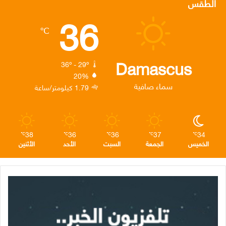
الطقس
36
ب
ت
ك
ت
ق
℃
و
ر
د
ق
ر
ك
إ
ر
ا
Damascus
36º - 29º
20%
ن
ا
م
سماء صافية
1.79 كيلومتر/ساعة
م
38
36
36
37
34
℃
℃
℃
℃
℃
الخميس
الجمعة
السبت
الأحد
الأثنين