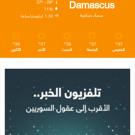
Damascus
37º - 29º
11%
ن
ا
م
سماء صافية
1.34 كيلومتر/ساعة
م
38
37
36
37
37
℃
℃
℃
℃
℃
الخميس
الجمعة
السبت
الأحد
الأثنين