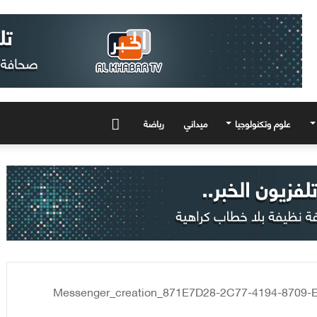
علوم وتكنولوجيا
ميداني
رياضة
المزيد
Messenger_creation_871E7D28-2C77-4194-8709