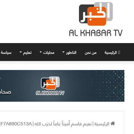
الرئيسية
من نحن
الناطور
محليات
تعليم
سياسة
الرئيسية
|
نعيم قاسم أميناً عاماً لحزب الله
|
-EF7A890C513A