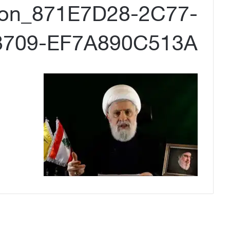
ion_871E7D28-2C77-
8709-EF7A890C513A