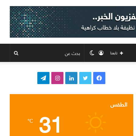
تسجيل
الوضع
بحث
تابعنا
الدخول
المظلم
عن
ف
ت
ل
ا
ت
ي
و
ي
ن
ي
س
ي
ن
س
ل
الطقس
31
ب
ت
ك
ت
ق
℃
و
ر
د
ق
ر