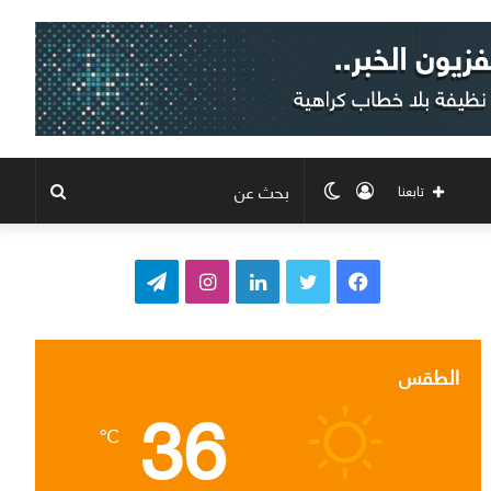
تسجيل
الوضع
بحث
تابعنا
الدخول
المظلم
عن
ف
ت
ل
ا
ت
ي
و
ي
ن
ي
س
ي
ن
س
ل
الطقس
36
ب
ت
ك
ت
ق
℃
و
ر
د
ق
ر