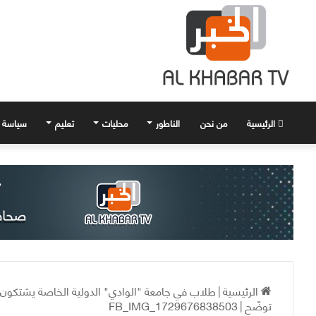
الرئيسية
من نحن
الناطور
محليات
تعليم
سياسة
الرئيسية
|
طلاب في جامعة "الوادي" الدولية الخاصة يشتكون “ا
توضّح
|
FB_IMG_1729676838503