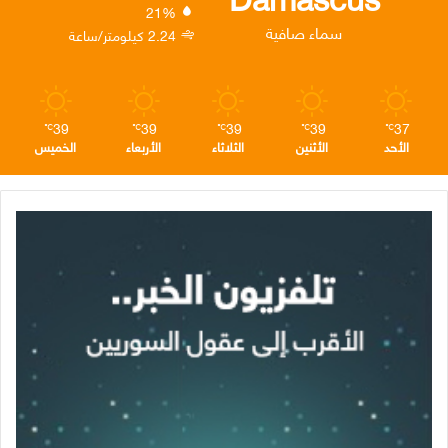
21%
ن
ا
م
سماء صافية
2.24 كيلومتر/ساعة
م
39
39
39
39
37
℃
℃
℃
℃
℃
الأحد
الأثنين
الثلاثاء
الأربعاء
الخميس