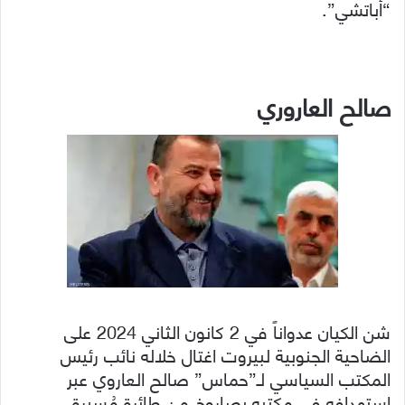
“أباتشي”.
صالح العاروري
شن الكيان عدواناً في 2 كانون الثاني 2024 على
الضاحية الجنوبية لبيروت اغتال خلاله نائب رئيس
المكتب السياسي لـ”حماس” صالح العاروي عبر
استهدافه في مكتبه بصاروخ من طائرة مُسيرة.