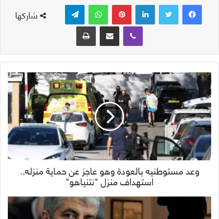
لينكدإن
بينتيريست
واتساب
تيلقرام
شاركها
ڤايبر
مشاركة عبر البريد
طباعة
وعد مستوطنيه بالعودة وهو عاجز عن حماية منزله..
استهداف منزل "نتنياهو"