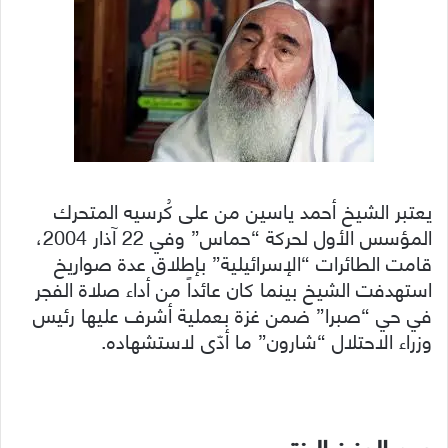
يعتبر الشيخ أحمد ياسين من على كُرسيه المتحرك
المؤسس الأول لحركة “حماس” وفي 22 آذار 2004،
قامت الطائرات “الإسرائيلية” بإطلاق عدة صواريخ
استهدفت الشيخ بينما كان عائداً من أداء صلاة الفجر
في حي “صبرا” ضمن غزة بعملية أشرف عليها رئيس
وزراء الاحتلال “شارون” ما أدّى لاستشهاده.
عبد العزيز الرنتيسي