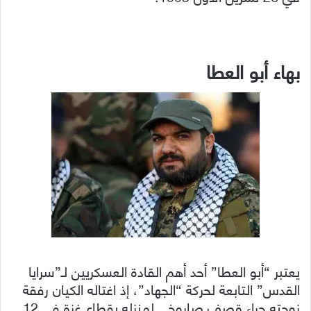
بهاء أبو العطا
يعتبر “أبو العطا” أحد أهم القادة العسكريين لـ”سرايا
القدس” التابعة لحركة “الجهاد”، إذ اغتاله الكيان رفقة
زوجته جراء قصف صاروخي لمنزله بقطاع غزة في 12