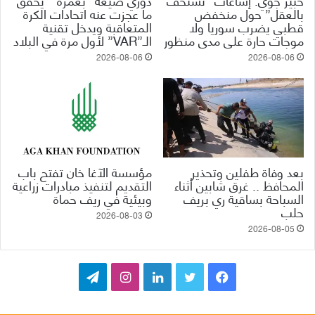
بالعقل” حول منخفض
ما عجزت عنه اتحادات الكرة
قطبي يضرب سوريا ولا
المتعاقبة ويدخل تقنية
موجات حارة على مدى منظور
الـ”VAR” لأول مرة في البلاد
2026-08-06
2026-08-06
بعد وفاة طفلين وتحذير
مؤسسة الآغا خان تفتح باب
المحافظ .. غرق شابين أثناء
التقديم لتنفيذ مبادرات زراعية
السباحة بساقية ري بريف
وبيئية في ريف حماة
حلب
2026-08-03
2026-08-05
ف
ت
ل
ا
ت
ي
و
ي
ن
ي