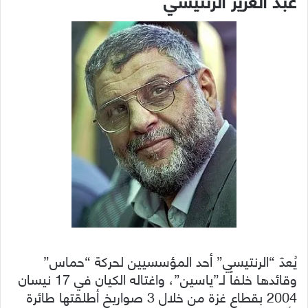
يُعدّ “الرنتيسي” أحد المؤسسيين لحركة “حماس”
وقائدها خلفاً لـ”ياسين”، واغتاله الكيان في 17 نيسان
2004 بقطاع غزة من خلال 3 صواريخ أطلقتها طائرة