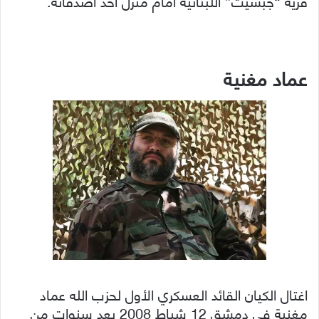
قرية “جبشيت” اللبنانية أمام منزل أحد أصدقائه.
عماد مغنية
اغتال الكيان القائد العسكري الأول لحزب الله عماد
مغنية في دمشق 12 شباط 2008 بعد سنوات من