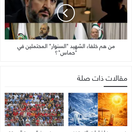
من هم خلفاء الشهيد "السنوار" المحتملين في
"حماس"؟
مقالات ذات صلة
خبير جوي: إشاعات “تستخف
دوري ضيعة “بعمرة ” يحقق